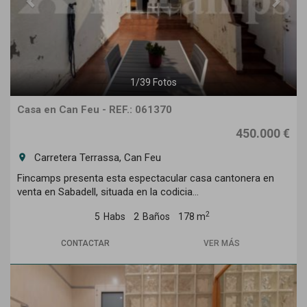
1
/
39
Fotos
Casa en Can Feu - REF.: 061370
450.000 €
Carretera Terrassa, Can Feu
room
Fincamps presenta esta espectacular casa cantonera en
venta en Sabadell, situada en la codicia...
2
5
Habs
2
Baños
178 m
CONTACTAR
VER MÁS
Previous
Next