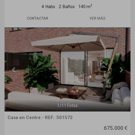
2
4
Habs
2
Baños
140 m
CONTACTAR
VER MÁS
Previous
Next
1
/
11
Fotos
Casa en Centre - REF.: 501572
675.000 €