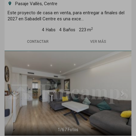
Pasaje Vallès, Centre
room
Este proyecto de casa en venta, para entregar a finales del
2027 en Sabadell Centre es una exce...
2
4
Habs
4
Baños
223 m
CONTACTAR
VER MÁS
Previous
Next
1
/
67
Fotos