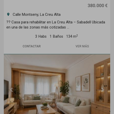
380.000 €
Calle Montseny, La Creu Alta
room
?? Casa para rehabilitar en La Creu Alta – Sabadell Ubicada
en una de las zonas más cotizadas ...
2
3
Habs
1
Baños
134 m
CONTACTAR
VER MÁS
Previous
Next