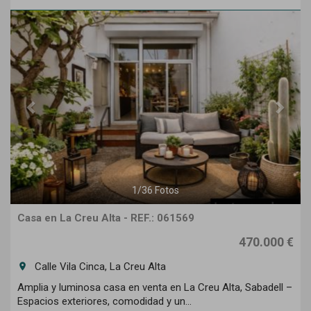
Previous
Next
1
/
36
Fotos
Casa en La Creu Alta - REF.: 061569
470.000 €
Calle Vila Cinca, La Creu Alta
room
Amplia y luminosa casa en venta en La Creu Alta, Sabadell –
Espacios exteriores, comodidad y un...