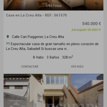
1
/
65
Fotos
Casa en La Creu Alta - REF.: 061570
540.000 €
¡Ha bajado 50.000 €!
Calle Can Puiggener, La Creu Alta
room
?? Espectacular casa de gran tamaño en pleno corazón de
La Creu Alta, Sabadell Si buscas una vi...
2
8
Habs
3
Baños
328 m
CONTACTAR
VER MÁS
Previous
Next