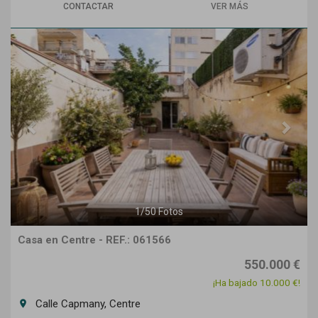
CONTACTAR
VER MÁS
Previous
Next
1
/
50
Fotos
Casa en Centre - REF.: 061566
550.000 €
¡Ha bajado 10.000 €!
Calle Capmany, Centre
room