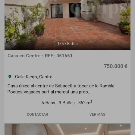
1
/
67
Fotos
Casa en Centre - REF.: 061661
750.000 €
Calle Riego, Centre
room
Casa única al centre de Sabadell, a tocar de la Rambla.
Poques vegades surt al mercat una prop...
2
5
Habs
3
Baños
362 m
CONTACTAR
VER MÁS
Previous
Next