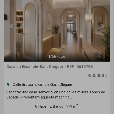
1
/
56
Fotos
Casa en Eixample-Sant Oleguer - REF.: 061579B
450.000 €
Calle Brutau, Eixample-Sant Oleguer
room
Espectacular casa senyorial en una de les millors zones de
Sabadell Presentem aquesta magnífic...
2
6
Habs
2
Baños
179 m