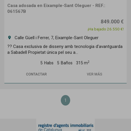
Casa adosada en Eixample-Sant Oleguer - REF.:
061567B
849.000 €
¡Ha bajado 26.550 €!
Calle Güell i Ferrer, 7, Eixample-Sant Oleguer
room
?? Casa exclusiva de disseny amb tecnologia d’avantguarda
a Sabadell Propietat única pel seu a...
2
5
Habs
5
Baños
315 m
CONTACTAR
VER MÁS
1