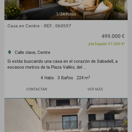
1
/
34
Fotos
Casa en Centre - REF.: 060597
499.000 €
¡Ha bajado 31.000 €!
Calle clave, Centre
room
Si estás buscando una casa en el corazón de Sabadell, a
escasos metros de la Plaza Vallès, del ...
2
4
Habs
3
Baños
224 m
CONTACTAR
VER MÁS
Previous
Next