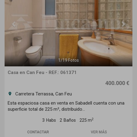
1
/
19
Fotos
Casa en Can Feu - REF.: 061371
400.000 €
Carretera Terrassa, Can Feu
room
Esta espaciosa casa en venta en Sabadell cuenta con una
superficie total de 225 m², distribuido...
2
3
Habs
2
Baños
225 m
CONTACTAR
VER MÁS