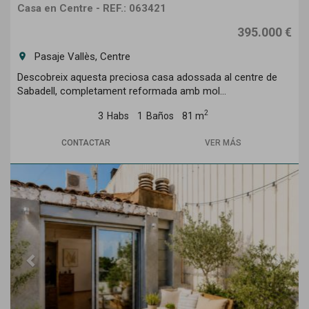
Casa en Centre - REF.: 063421
395.000 €
Pasaje Vallès, Centre
room
Descobreix aquesta preciosa casa adossada al centre de
Sabadell, completament reformada amb mol...
2
3
Habs
1
Baños
81 m
CONTACTAR
VER MÁS
Previous
Next