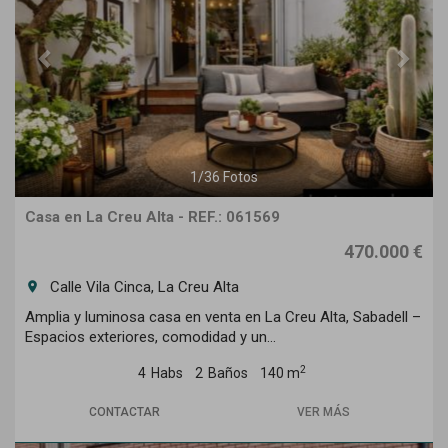
1
/
36
Fotos
Casa en La Creu Alta - REF.: 061569
470.000 €
Calle Vila Cinca, La Creu Alta
room
Amplia y luminosa casa en venta en La Creu Alta, Sabadell –
Espacios exteriores, comodidad y un...
2
4
Habs
2
Baños
140 m
CONTACTAR
VER MÁS