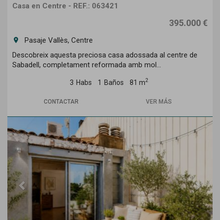
Casa en Centre - REF.: 063421
395.000 €
Pasaje Vallès, Centre
room
Descobreix aquesta preciosa casa adossada al centre de
Sabadell, completament reformada amb mol...
2
3
Habs
1
Baños
81 m
CONTACTAR
VER MÁS
Previous
Next