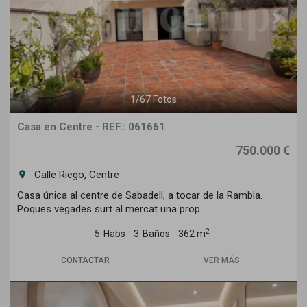
1
/
67
Fotos
Casa en Centre - REF.: 061661
750.000 €
Calle Riego, Centre
room
Casa única al centre de Sabadell, a tocar de la Rambla.
Poques vegades surt al mercat una prop...
2
5
Habs
3
Baños
362 m
CONTACTAR
VER MÁS
Previous
Next