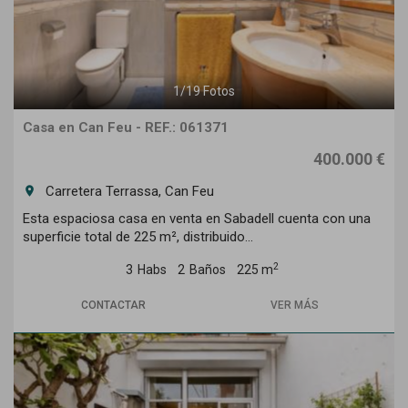
1
/
19
Fotos
Casa en Can Feu - REF.: 061371
400.000 €
Carretera Terrassa, Can Feu
room
Esta espaciosa casa en venta en Sabadell cuenta con una
superficie total de 225 m², distribuido...
2
3
Habs
2
Baños
225 m
CONTACTAR
VER MÁS
Previous
Next