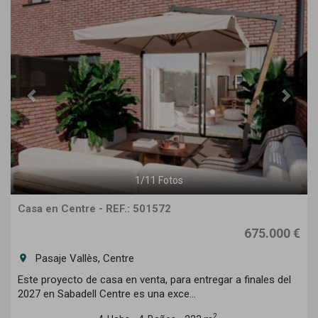
Previous
Next
1
/
11
Fotos
Casa en Centre - REF.: 501572
675.000 €
Pasaje Vallès, Centre
room
Este proyecto de casa en venta, para entregar a finales del
2027 en Sabadell Centre es una exce...
2