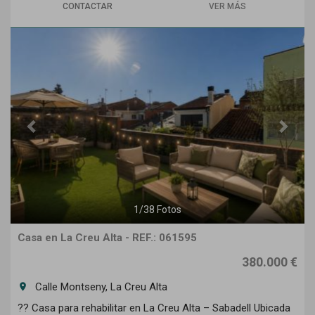
CONTACTAR
VER MÁS
Previous
Next
1
/
38
Fotos
Casa en La Creu Alta - REF.: 061595
380.000 €
Calle Montseny, La Creu Alta
room
?? Casa para rehabilitar en La Creu Alta – Sabadell Ubicada