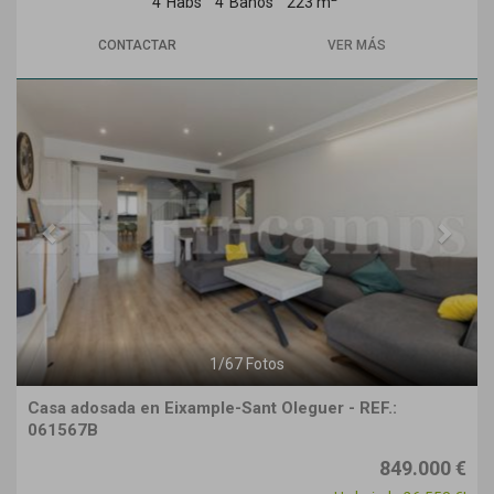
4
Habs
4
Baños
223 m
CONTACTAR
VER MÁS
Previous
Next
1
/
67
Fotos
Casa adosada en Eixample-Sant Oleguer - REF.:
061567B
849.000 €