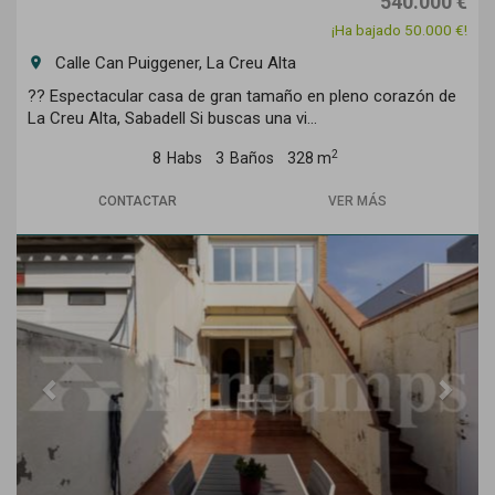
540.000 €
¡Ha bajado 50.000 €!
Calle Can Puiggener, La Creu Alta
room
?? Espectacular casa de gran tamaño en pleno corazón de
La Creu Alta, Sabadell Si buscas una vi...
2
8
Habs
3
Baños
328 m
CONTACTAR
VER MÁS
Previous
Next