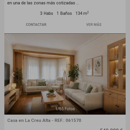
en una de las zonas más cotizadas ...
2
3
Habs
1
Baños
134 m
CONTACTAR
VER MÁS
Previous
Next
1
/
65
Fotos
Casa en La Creu Alta - REF.: 061570