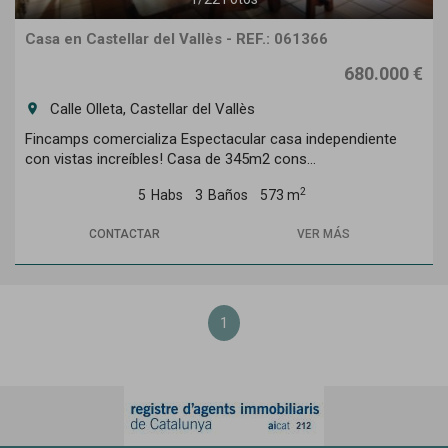
Casa en Castellar del Vallès - REF.: 061366
680.000 €
Calle Olleta, Castellar del Vallès
room
Fincamps comercializa Espectacular casa independiente
con vistas increíbles! Casa de 345m2 cons...
2
5
Habs
3
Baños
573 m
CONTACTAR
VER MÁS
1