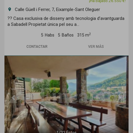
¡Ha bajado 26.550 €!
Calle Güell i Ferrer, 7, Eixample-Sant Oleguer
room
?? Casa exclusiva de disseny amb tecnologia d’avantguarda
a Sabadell Propietat única pel seu a...
2
5
Habs
5
Baños
315 m
CONTACTAR
VER MÁS
Previous
Next
1
/
22
Fotos