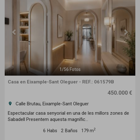
1
/
56
Fotos
Casa en Eixample-Sant Oleguer - REF.: 061579B
450.000 €
Calle Brutau, Eixample-Sant Oleguer
room
Espectacular casa senyorial en una de les millors zones de
Sabadell Presentem aquesta magnífic...
2
6
Habs
2
Baños
179 m