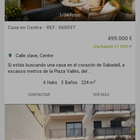
1
/
34
Fotos
Casa en Centre - REF.: 060597
499.000 €
¡Ha bajado 31.000 €!
Calle clave, Centre
room
Si estás buscando una casa en el corazón de Sabadell, a
escasos metros de la Plaza Vallès, del ...
2
4
Habs
3
Baños
224 m
CONTACTAR
VER MÁS
Previous
Next