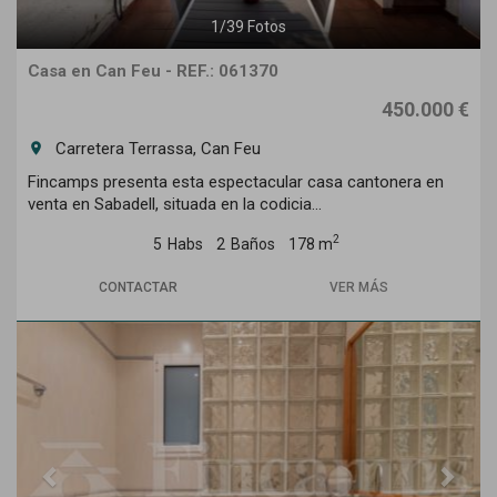
1
/
39
Fotos
Casa en Can Feu - REF.: 061370
450.000 €
Carretera Terrassa, Can Feu
room
Fincamps presenta esta espectacular casa cantonera en
venta en Sabadell, situada en la codicia...
2
5
Habs
2
Baños
178 m
CONTACTAR
VER MÁS
Previous
Next