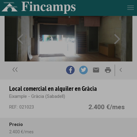
Tog
nav
email
print
Local comercial en alquiler en Gràcia
Eixample - Gràcia (Sabadell)
2.400 €/mes
REF.: 021023
Precio
2.400 €/mes