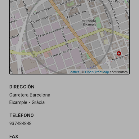
Leaflet
| ©
OpenStreetMap
contributors
DIRECCIÓN
Carretera Barcelona
Eixample - Gràcia
TELÉFONO
937484848
FAX