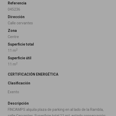
Referencia
045236
Dirección
Calle cervantes
Zona
Centre
Superficie total
2
11 m
Superficie útil
2
11 m
CERTIFICACIÓN ENERGÉTICA
Clasificación
Exento
Descripción
FINCAMPS alquila plaza de parking en al lado de la Rambla,
calle Cervantes, Superficie total 11 m², estado conservación: