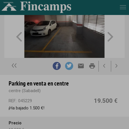
Tog
nav
email
print
Parking en venta en centre
centre (Sabadell)
19.500 €
REF.: 045229
¡Ha bajado 1.500 €!
Precio