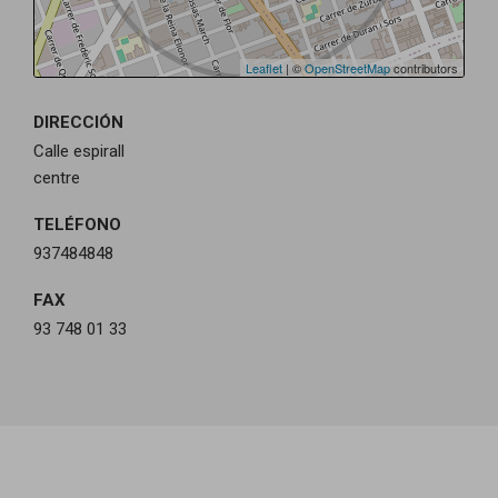
Leaflet
| ©
OpenStreetMap
contributors
DIRECCIÓN
Calle espirall
centre
TELÉFONO
937484848
FAX
93 748 01 33