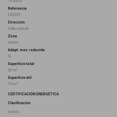
19.500 €
Referencia
045229
Dirección
Calle espirall
Zona
centre
Adapt. mov. reducida
Si
Superficie total
2
20 m
Superficie útil
2
19 m
CERTIFICACIÓN ENERGÉTICA
Clasificación
Exento