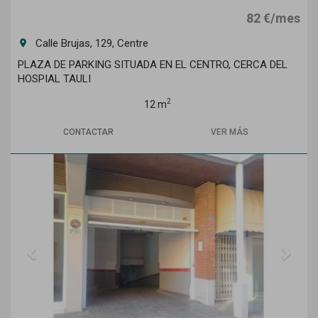
82 €/mes
Calle Brujas, 129, Centre
room
PLAZA DE PARKING SITUADA EN EL CENTRO, CERCA DEL
HOSPIAL TAULI
2
12 m
CONTACTAR
VER MÁS
Previous
Next