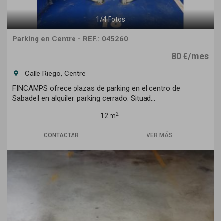
1
/
4
Fotos
Parking en Centre - REF.: 045260
80 €/mes
Calle Riego, Centre
room
FINCAMPS ofrece plazas de parking en el centro de
Sabadell en alquiler, parking cerrado. Situad...
2
12 m
CONTACTAR
VER MÁS