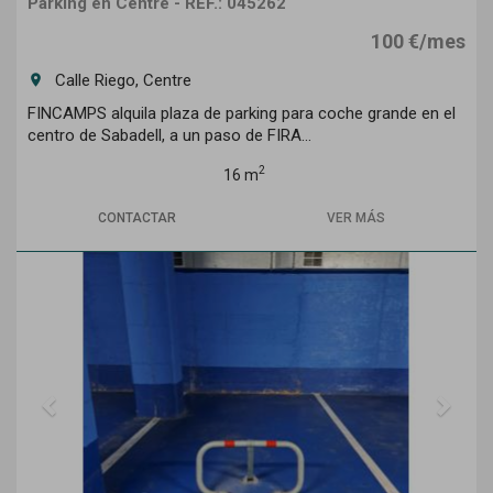
Parking en Centre - REF.: 045262
100 €/mes
Calle Riego, Centre
room
FINCAMPS alquila plaza de parking para coche grande en el
centro de Sabadell, a un paso de FIRA...
2
16 m
CONTACTAR
VER MÁS
Previous
Next