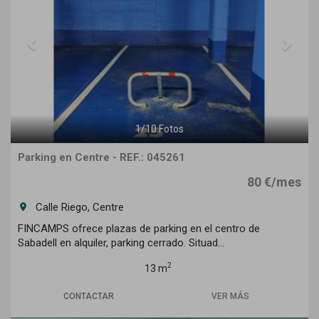
1
/
10
Fotos
Parking en Centre - REF.: 045261
80 €/mes
Calle Riego, Centre
room
FINCAMPS ofrece plazas de parking en el centro de
Sabadell en alquiler, parking cerrado. Situad...
2
13 m
CONTACTAR
VER MÁS