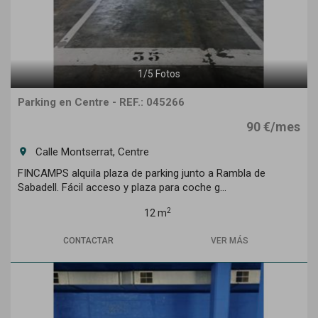
1
/
5
Fotos
Parking en Centre - REF.: 045266
90 €/mes
Calle Montserrat, Centre
room
FINCAMPS alquila plaza de parking junto a Rambla de
Sabadell. Fácil acceso y plaza para coche g...
2
12 m
CONTACTAR
VER MÁS
Previous
Next