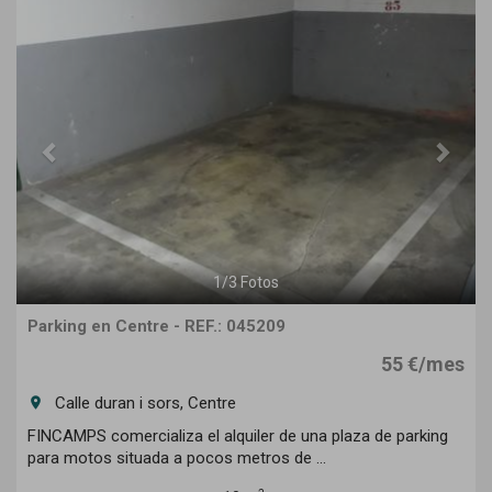
Previous
Next
1
/
3
Fotos
Parking en Centre - REF.: 045209
55 €/mes
Calle duran i sors, Centre
room
FINCAMPS comercializa el alquiler de una plaza de parking
para motos situada a pocos metros de ...