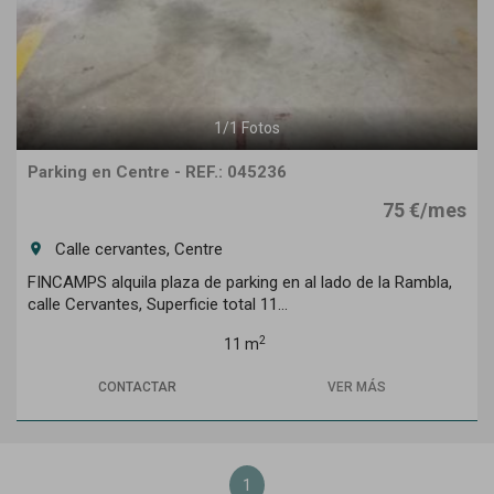
1
/
1
Fotos
Parking en Centre - REF.: 045236
75 €/mes
Calle cervantes, Centre
room
FINCAMPS alquila plaza de parking en al lado de la Rambla,
calle Cervantes, Superficie total 11...
2
11 m
CONTACTAR
VER MÁS
1