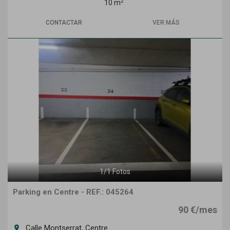
2
10 m
CONTACTAR
VER MÁS
1
/
1
Fotos
Parking en Centre - REF.: 045264
90 €/mes
Calle Montserrat, Centre
room