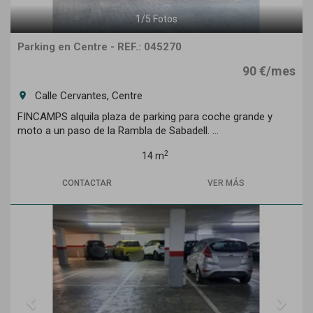
1
/
5
Fotos
Parking en Centre - REF.: 045270
90 €/mes
Calle Cervantes, Centre
room
FINCAMPS alquila plaza de parking para coche grande y
moto a un paso de la Rambla de Sabadell. ...
2
14 m
CONTACTAR
VER MÁS
Previous
Next